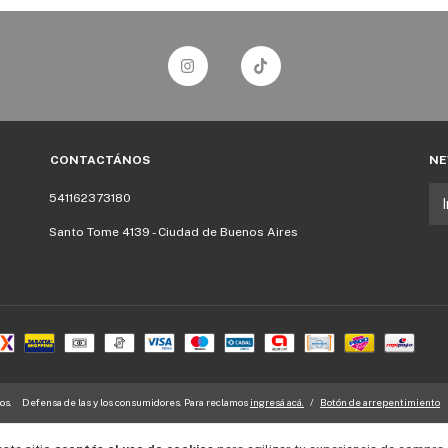
CONTACTÁNOS
NE
541162373180
Santo Tome 4139 - Ciudad de Buenos Aires
os.
Defensa de las y los consumidores. Para reclamos
ingresá acá.
/
Botón de arrepentimiento