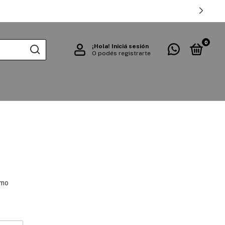
0
¡Hola!
Iniciá sesión
O podés registrarte
omo