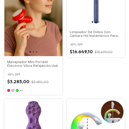
Limpiador De Oídos Con
Cámara Hd Inalámbrico Para
Pc Celular
-
10
%
OFF
$16.649,10
$18.499,00
Masajeador Mini Portátil
Eléctrico Vibra Relajación Usb
-
10
%
OFF
$3.285,00
$3.650,00
+1