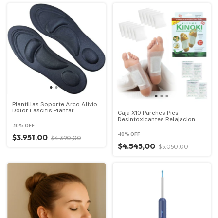
Plantillas Soporte Arco Alivio
Dolor Fascitis Plantar
Caja X10 Parches Pies
Desintoxicantes Relajacion
-
10
%
OFF
Adelgaza
-
10
%
OFF
$3.951,00
$4.390,00
$4.545,00
$5.050,00