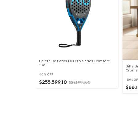
Paleta De Padel Niu Pro Series Comfort
18k
Silla S
Croma
-
10
%
OFF
-
10
%
OF
$255.599,10
$283.999,00
$66.