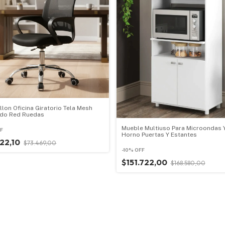
illon Oficina Giratorio Tela Mesh
do Red Ruedas
Mueble Multiuso Para Microondas 
F
Horno Puertas Y Estantes
122,10
$73.469,00
-
10
%
OFF
$151.722,00
$168.580,00