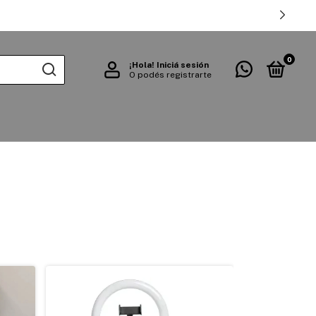
0
¡Hola!
Iniciá sesión
O podés registrarte