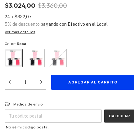
$3.024,00
$3.360,00
24
x
$322,07
5% de descuento
pagando con Efectivo en el Local
Ver más detalles
Color:
Rosa
Entregas para el CP:
CAMBIAR CP
Medios de envío
CALCULAR
No sé mi código postal