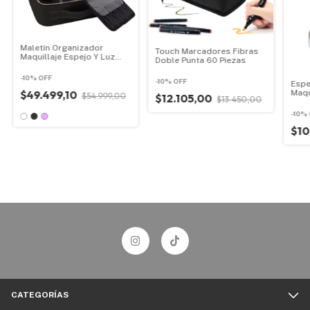
Maletín Organizador
Touch Marcadores Fibras
Maquillaje Espejo Y Luz
Doble Punta 60 Piezas
Led Bolso
-
10
%
OFF
-
10
%
OFF
Espe
Maqu
$49.499,10
$54.999,00
$12.105,00
$13.450,00
Joye
-
10
%
$10
CATEGORÍAS