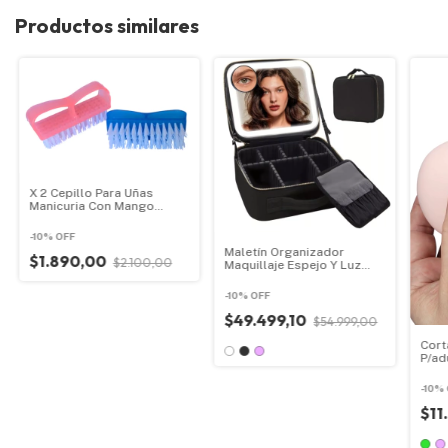
Productos similares
X 2 Cepillo Para Uñas
Manicuria Con Mango
Plastico
-
10
%
OFF
Maletín Organizador
$1.890,00
$2.100,00
Maquillaje Espejo Y Luz
Led Bolso
-
10
%
OFF
$49.499,10
$54.999,00
Cort
P/ad
Inal
-
10
%
$11