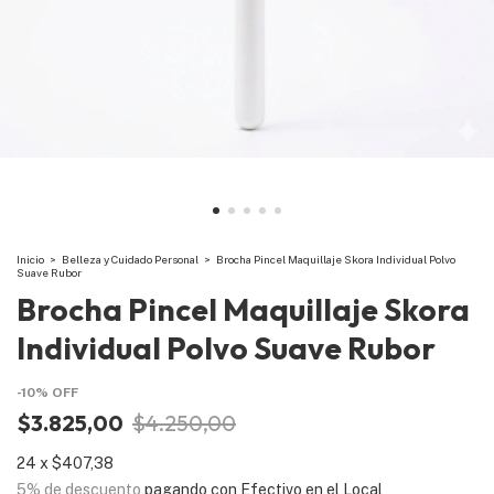
Inicio
>
Belleza y Cuidado Personal
>
Brocha Pincel Maquillaje Skora Individual Polvo
Suave Rubor
Brocha Pincel Maquillaje Skora
Individual Polvo Suave Rubor
-
10
%
OFF
$3.825,00
$4.250,00
24
x
$407,38
5% de descuento
pagando con Efectivo en el Local