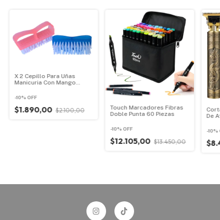
X 2 Cepillo Para Uñas
Manicuria Con Mango
Plastico
-
10
%
OFF
Touch Marcadores Fibras
$1.890,00
Cort
$2.100,00
Doble Punta 60 Piezas
De A
Corp
Dra
-
10
%
OFF
-
10
%
$12.105,00
$13.450,00
$8.