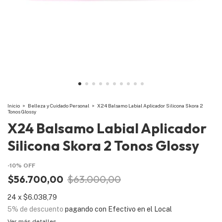
Inicio
>
Belleza y Cuidado Personal
>
X24 Balsamo Labial Aplicador Silicona Skora 2
Tonos Glossy
X24 Balsamo Labial Aplicador
Silicona Skora 2 Tonos Glossy
-
10
%
OFF
$56.700,00
$63.000,00
24
x
$6.038,79
5% de descuento
pagando con Efectivo en el Local
Ver más detalles